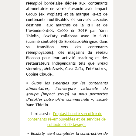
réemploi bordelaise dédiée aux contenants
alimentaires en verre s’associe avec Impact
Group (ex Proplast) et sa marque Re-uz de
contenants réutilisables et services associés
destinée aux marchés de la RHF et de
l’événementiel. Créée en 2019 par Yann
Thielin, BoxEaty collabore avec le SIVU
(cuisine centrale) de Bordeaux-Mérignac dans
sa transition vers des contenants
réemployables), des magasins du réseau
Biocoop pour leur activité snacking et des
restaurateurs indépendants tels que Bread
storming, MeloBowls, Casa Gaïa, Entr’Autres,
Copine Claude…
«
Outre les synergies sur les contenants
alimentaires, l’envergure nationale du
groupe [Impact group] va nous permettre
d’étoffer notre offre commerciale
», assure
Yann Thielin.
Lire aussi :
Proplast booste son offre de
contenants ré-employables et de services de
collecte et de lavage.
«
BoxEaty vient compléter la construction de